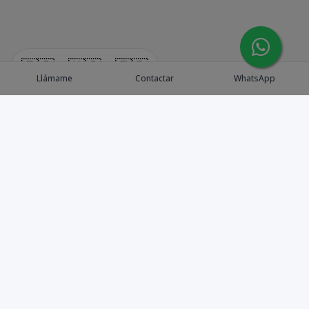
🇪🇸
🇺🇸
🇫🇷
Llámame
Contactar
WhatsApp
Explora Propiedades
Catálogo de Proyectos
Guía de inversión
Asesores de Inversión
Blog / Insights
Golf collection
Nosotros
Contacto