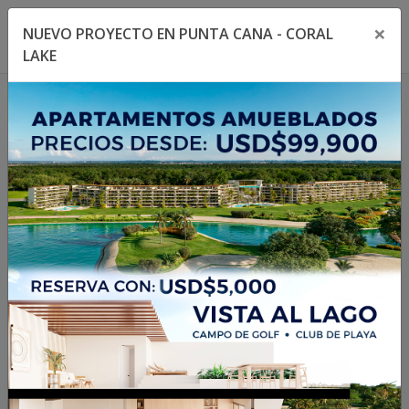
×
NUEVO PROYECTO EN PUNTA CANA - CORAL
Toggle navigation menu
Toggl
LAKE
404
La propiedad no existe
o no está disponible