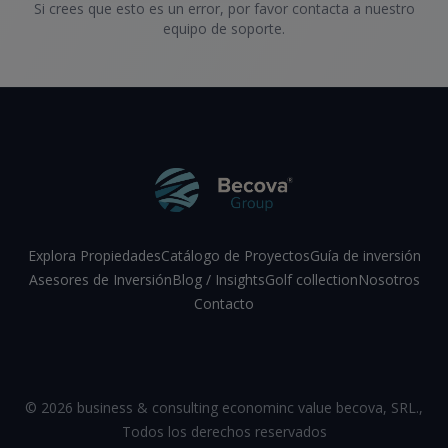
Si crees que esto es un error, por favor contacta a nuestro
equipo de soporte.
Explora Propiedades
Catálogo de Proyectos
Guía de inversión
Asesores de Inversión
Blog / Insights
Golf collection
Nosotros
Contacto
Facebook
Instagram
LinkedIn
YouTube
©
2026
business & consulting econominc value becova, SRL.
,
Todos los derechos reservados