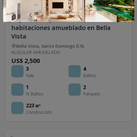
Alquiler de Apartamento 3
habitaciones amueblado en Bella
Vista
Bella Vista
,
Santo Domingo D.N.
ALQUILER AMUEBLADO
US$ 2,500
3
4
Hab.
Baños
1
2
½ Baños
Parqueo
223
M²
Construcción