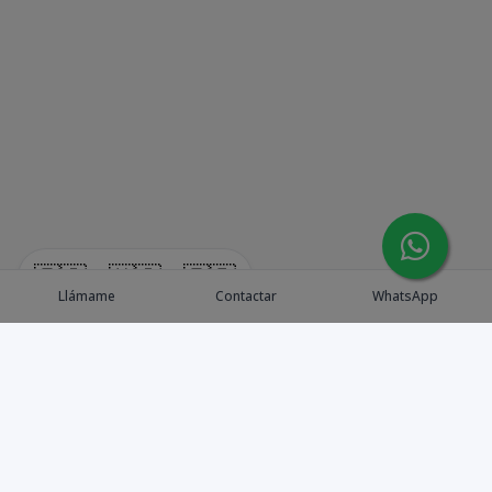
🇪🇸
🇺🇸
🇫🇷
Llámame
Contactar
WhatsApp