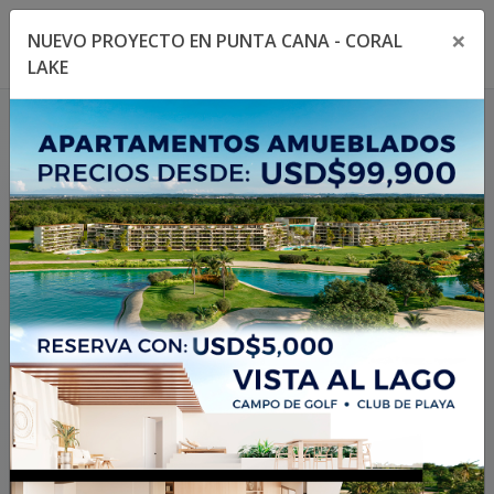
×
NUEVO PROYECTO EN PUNTA CANA - CORAL
Toggle navigation menu
Toggl
LAKE
404
¡Página no encontrada!