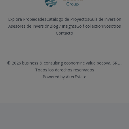
Explora Propiedades
Catálogo de Proyectos
Guía de inversión
Asesores de Inversión
Blog / Insights
Golf collection
Nosotros
Contacto
Facebook
Instagram
LinkedIn
YouTube
©
2026
business & consulting econominc value becova, SRL.
,
Todos los derechos reservados
Powered by
AlterEstate